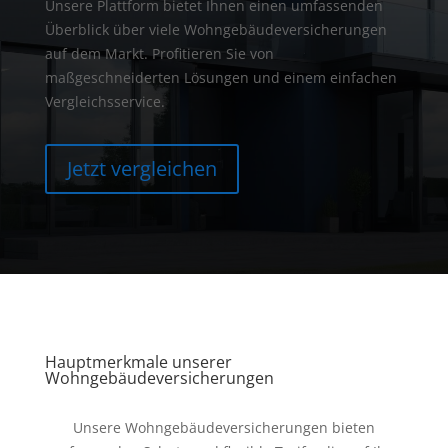
Unsere Plattform bietet Ihnen einen umfassenden
Überblick über viele Wohngebäudeversicherungen
auf dem Markt. Profitieren Sie von
maßgeschneiderten Lösungen und einem einfachen
Vergleichsservice.
Jetzt vergleichen
Hauptmerkmale unserer
Wohngebäudeversicherungen
Unsere Wohngebäudeversicherungen bieten