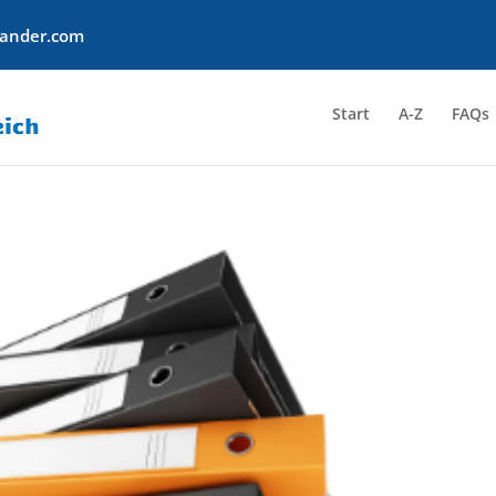
sander.com
Start
A-Z
FAQs