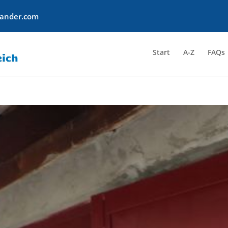
sander.com
Start
A-Z
FAQs