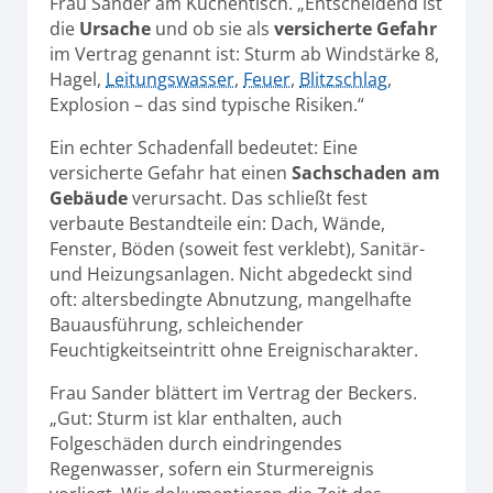
Frau Sander am Küchentisch. „Entscheidend ist
die
Ursache
und ob sie als
versicherte Gefahr
im Vertrag genannt ist: Sturm ab Windstärke 8,
Hagel,
Leitungswasser
,
Feuer
,
Blitzschlag
,
Explosion – das sind typische Risiken.“
Ein echter Schadenfall bedeutet: Eine
versicherte Gefahr hat einen
Sachschaden am
Gebäude
verursacht. Das schließt fest
verbaute Bestandteile ein: Dach, Wände,
Fenster, Böden (soweit fest verklebt), Sanitär-
und Heizungsanlagen. Nicht abgedeckt sind
oft: altersbedingte Abnutzung, mangelhafte
Bauausführung, schleichender
Feuchtigkeitseintritt ohne Ereignischarakter.
Frau Sander blättert im Vertrag der Beckers.
„Gut: Sturm ist klar enthalten, auch
Folgeschäden durch eindringendes
Regenwasser, sofern ein Sturmereignis